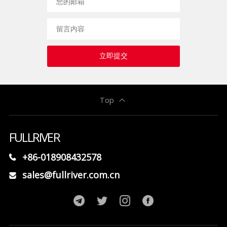
立即提交
Top
FULLRIVER
+86-018908432578
sales@fullriver.com.cn