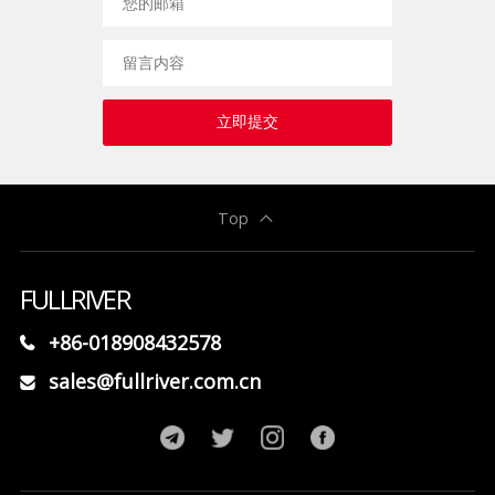
立即提交
Top
FULLRIVER
+86-018908432578
sales@fullriver.com.cn